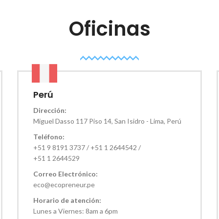
Oficinas
Perú
Dirección:
Miguel Dasso 117 Piso 14, San Isidro - Lima, Perú
Teléfono:
+51 9 8191 3737 / +51 1 2644542 /
+51 1 2644529
Correo Electrónico:
eco@ecopreneur.pe
Horario de atención:
Lunes a Viernes: 8am a 6pm