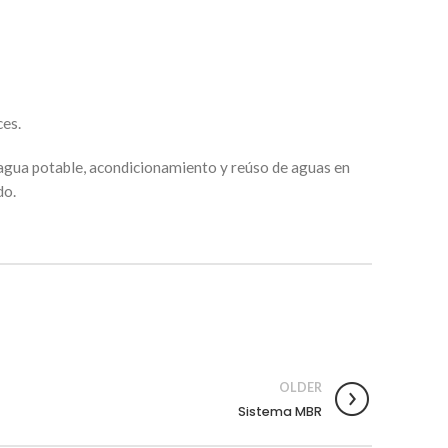
ces.
 agua potable, acondicionamiento y reúso de aguas en
do.
OLDER
Sistema MBR