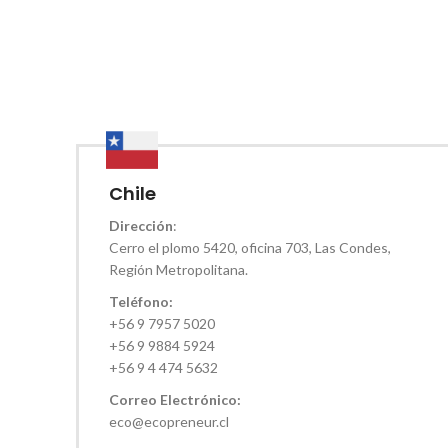
Chile
Dirección
:
Cerro el plomo 5420, oficina 703, Las Condes,
Región Metropolitana.
Teléfono:
+56 9 7957 5020
+56 9 9884 5924
+56 9 4 474 5632
Correo Electrónico:
eco@ecopreneur.cl