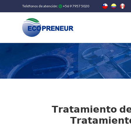
Teléfonos de atención:
+56 9 7957 5020
𝗧𝗿𝗮𝘁𝗮𝗺𝗶𝗲𝗻𝘁𝗼 𝗱𝗲
𝗧𝗿𝗮𝘁𝗮𝗺𝗶𝗲𝗻𝘁