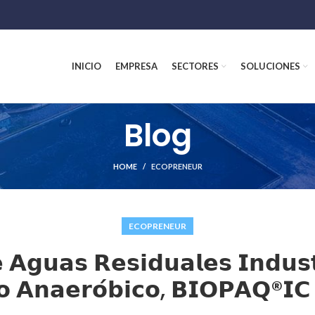
INICIO
EMPRESA
SECTORES
SOLUCIONES
Blog
HOME
ECOPRENEUR
ECOPRENEUR
 𝗔𝗴𝘂𝗮𝘀 𝗥𝗲𝘀𝗶𝗱𝘂𝗮𝗹𝗲𝘀 𝗜𝗻𝗱𝘂𝘀𝘁
𝗼 𝗔𝗻𝗮𝗲𝗿𝗼́𝗯𝗶𝗰𝗼, 𝗕𝗜𝗢𝗣𝗔𝗤®𝗜