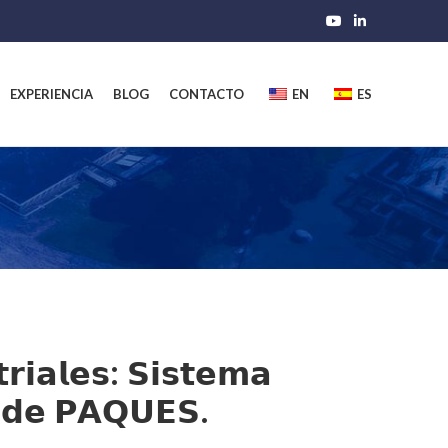
EXPERIENCIA
BLOG
CONTACTO
EN
ES
𝗿𝗶𝗮𝗹𝗲𝘀: 𝗦𝗶𝘀𝘁𝗲𝗺𝗮
 𝗱𝗲 𝗣𝗔𝗤𝗨𝗘𝗦.⁣