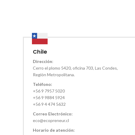
Chile
Dirección
:
Cerro el plomo 5420, oficina 703, Las Condes,
Región Metropolitana.
Teléfono:
+56 9 7957 5020
+56 9 9884 5924
+56 9 4 474 5632
Correo Electrónico:
eco@ecopreneur.cl
Horario de atención: