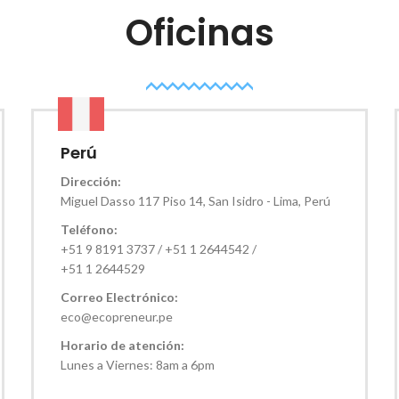
Oficinas
Perú
Dirección:
Miguel Dasso 117 Piso 14, San Isidro - Lima, Perú
Teléfono:
+51 9 8191 3737 / +51 1 2644542 /
+51 1 2644529
Correo Electrónico:
eco@ecopreneur.pe
Horario de atención:
Lunes a Viernes: 8am a 6pm